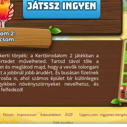
lom 2:
icsom
kerti törpék: a Kertbirodalom 2 játékban a
ertedet művelheted. Tartsd távol tőle a
t és meglátod majd, hogy a vevők tolongani
t a jobbnál jobb árudért. És busásan fizetnek
rosba is, ahol számos épület bír különleges
egyikben növényszörnyeket nevelhetsz, és
 felfedezd!
Fórum
Impresszum
Adatvédelem
ÁSZF
Upjers.com - ingyenes böngés
Sütik kezelése